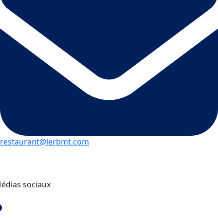
restaurant@lerbmt.com
édias sociaux