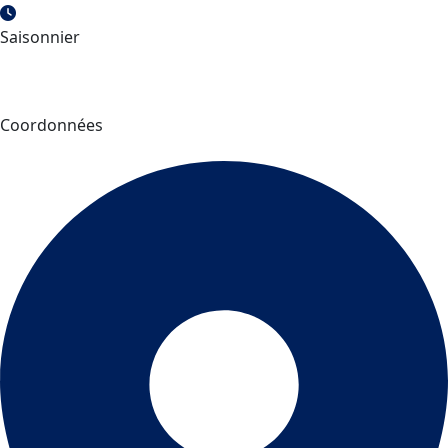
Saisonnier
Coordonnées
Camping Plage Robertson