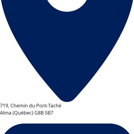
719, Chemin du Pont-Taché
Alma
(
Québec
)
G8B 5B7