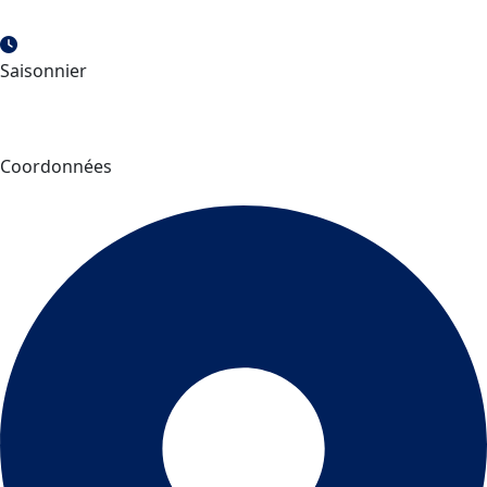
Saisonnier
Coordonnées
Coffrets du Royaume