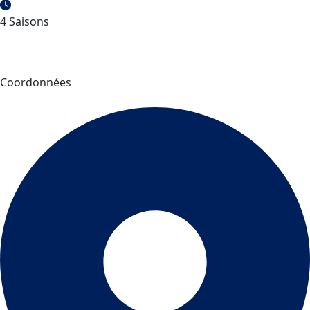
4 Saisons
Coordonnées
Les alpagas du Lac