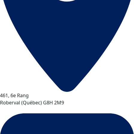
461, 6e Rang
Roberval
(
Québec
)
G8H 2M9