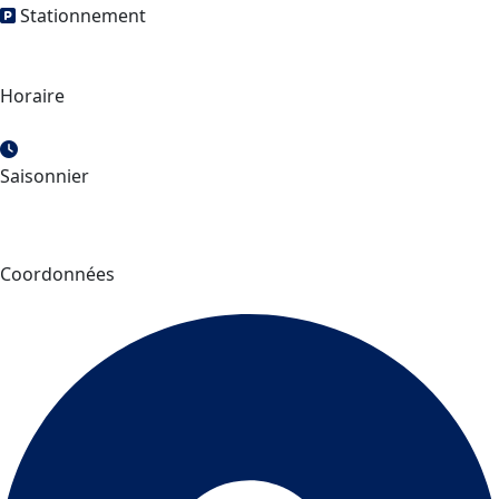
Stationnement
Horaire
Saisonnier
Coordonnées
Parc le Trou de la Fée