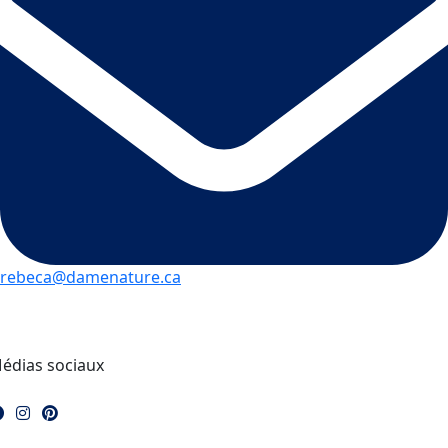
rebeca@damenature.ca
édias sociaux