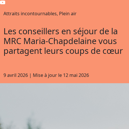
Attraits incontournables, Plein air
Les conseillers en séjour de la
MRC Maria-Chapdelaine vous
partagent leurs coups de cœur
9 avril 2026
|
Mise à jour le
12 mai 2026