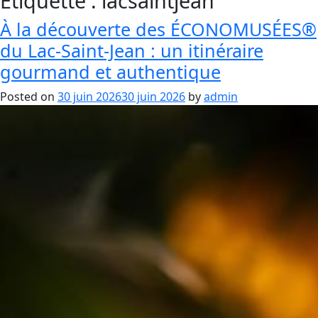
Étiquette :
lacsaintjean
À la découverte des ÉCONOMUSÉES®
du Lac-Saint-Jean : un itinéraire
gourmand et authentique
Posted on
30 juin 2026
30 juin 2026
by
admin